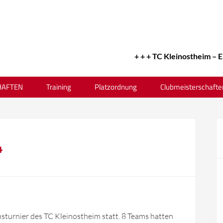
+ + + TC Kleinostheim – Erfol
AFTEN
Training
Platzordnung
Clubmeisterschafte
4
turnier des TC Kleinostheim statt. 8 Teams hatten