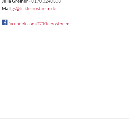
Julia Greiner
- 0170.3240303
Mail
gs@tc-kleinostheim.de
facebook.com/TCKleinostheim