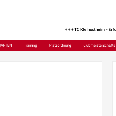
+ + + TC Kleinostheim – Erfolgreiches 
AFTEN
Training
Platzordnung
Clubmeisterschafte