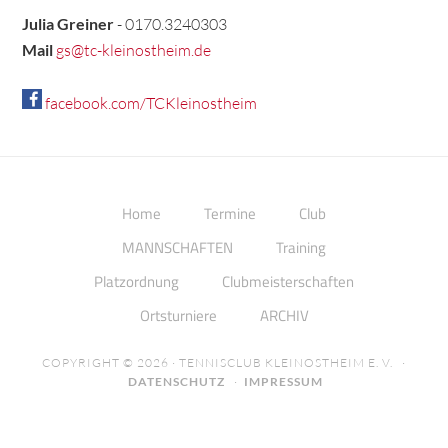
Julia Greiner
- 0170.3240303
Mail
gs@tc-kleinostheim.de
facebook.com/TCKleinostheim
Home
Termine
Club
MANNSCHAFTEN
Training
Platzordnung
Clubmeisterschaften
Ortsturniere
ARCHIV
COPYRIGHT © 2026 · TENNISCLUB KLEINOSTHEIM E. V. ·
DATENSCHUTZ
·
IMPRESSUM