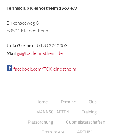
Tennisclub Kleinostheim 1967 e.V.
Birkenseeweg 3
63801 Kleinostheim
Julia Greiner
- 0170.3240303
Mail
gs@tc-kleinostheim.de
facebook.com/TCKleinostheim
Home
Termine
Club
MANNSCHAFTEN
Training
Platzordnung
Clubmeisterschaften
Ortsturniere
ARCHIV