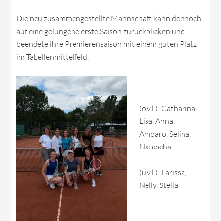
Die neu zusammengestellte Mannschaft kann dennoch
auf eine gelungene erste Saison zurückblicken und
beendete ihre Premierensaison mit einem guten Platz
im Tabellenmittelfeld.
(o.v.l.): Catharina,
Lisa, Anna,
Amparo, Selina,
Natascha
(u.v.l.): Larissa,
Nelly, Stella