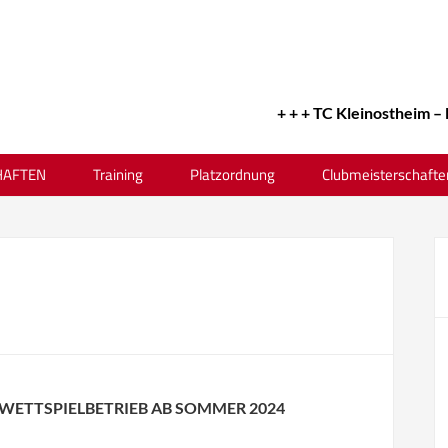
+ + + TC Kleinostheim – Er
AFTEN
Training
Platzordnung
Clubmeisterschafte
ETTSPIELBETRIEB AB SOMMER 2024