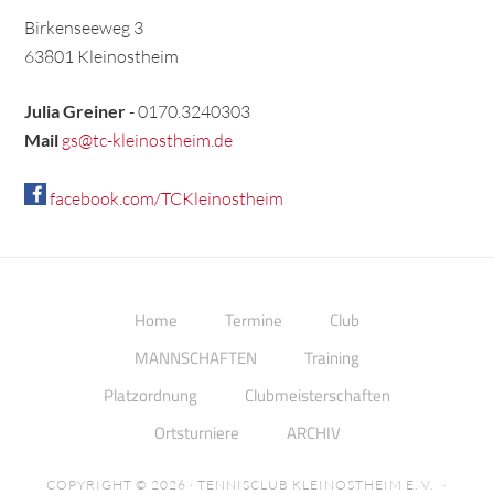
Birkenseeweg 3
63801 Kleinostheim
Julia Greiner
- 0170.3240303
Mail
gs@tc-kleinostheim.de
facebook.com/TCKleinostheim
Home
Termine
Club
MANNSCHAFTEN
Training
Platzordnung
Clubmeisterschaften
Ortsturniere
ARCHIV
COPYRIGHT © 2026 · TENNISCLUB KLEINOSTHEIM E. V. ·