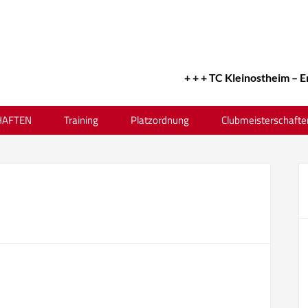
+ + + TC Kleinostheim – Erfol
AFTEN
Training
Platzordnung
Clubmeisterschafte