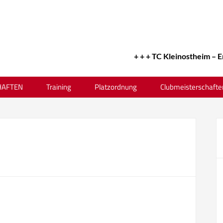
+ + + TC Kleinostheim – Erfo
AFTEN
Training
Platzordnung
Clubmeisterschafte