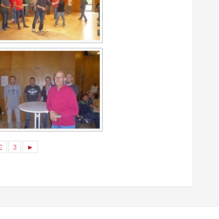
2
3
►