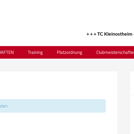
+ + + TC Kleinostheim – 
AFTEN
Training
Platzordnung
Clubmeisterschafte
nden.