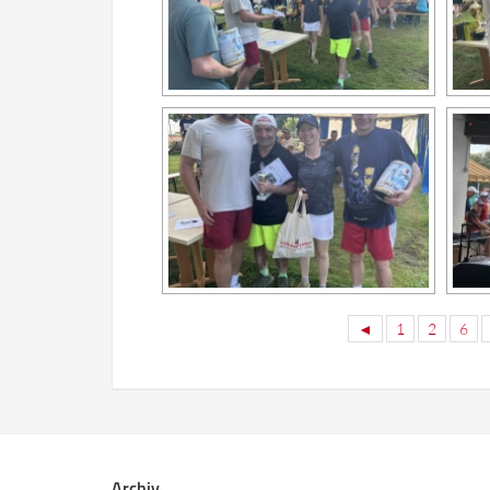
◄
1
2
6
Archiv