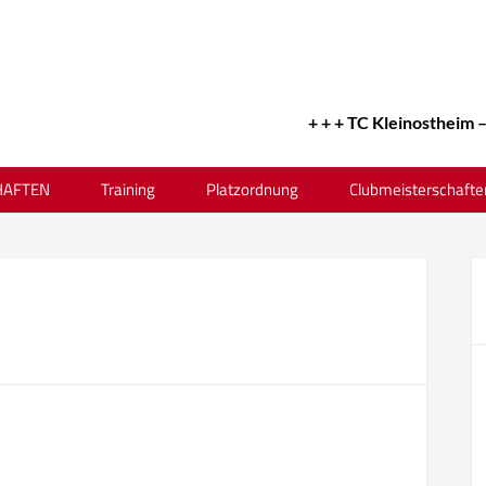
+ + + TC Kleinostheim – Er
AFTEN
Training
Platzordnung
Clubmeisterschafte