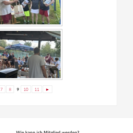
7
8
9
10
11
►
Wie kann ich Mitglied werden?