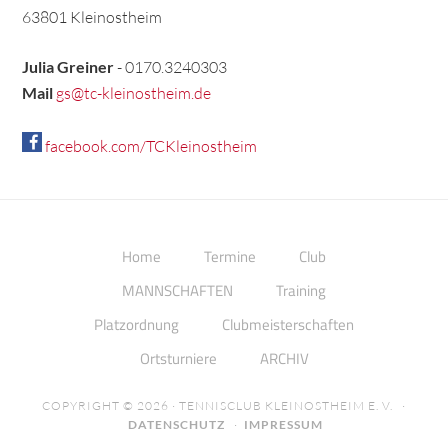
63801 Kleinostheim
Julia Greiner
- 0170.3240303
Mail
gs@tc-kleinostheim.de
facebook.com/TCKleinostheim
Home
Termine
Club
MANNSCHAFTEN
Training
Platzordnung
Clubmeisterschaften
Ortsturniere
ARCHIV
COPYRIGHT © 2026 · TENNISCLUB KLEINOSTHEIM E. V. ·
DATENSCHUTZ
·
IMPRESSUM