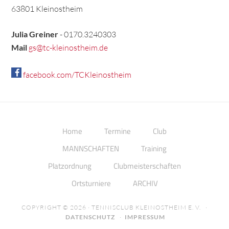
63801 Kleinostheim
Julia Greiner
- 0170.3240303
Mail
gs@tc-kleinostheim.de
facebook.com/TCKleinostheim
Home
Termine
Club
MANNSCHAFTEN
Training
Platzordnung
Clubmeisterschaften
Ortsturniere
ARCHIV
COPYRIGHT © 2026 · TENNISCLUB KLEINOSTHEIM E. V. ·
DATENSCHUTZ
·
IMPRESSUM